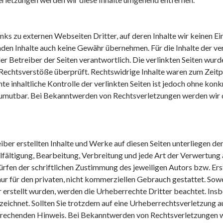
nks zu externen Webseiten Dritter, auf deren Inhalte wir keinen Ei
den Inhalte auch keine Gewähr übernehmen. Für die Inhalte der verl
der Betreiber der Seiten verantwortlich. Die verlinkten Seiten wur
Rechtsverstöße überprüft. Rechtswidrige Inhalte waren zum Zeitp
e inhaltliche Kontrolle der verlinkten Seiten ist jedoch ohne kon
zumutbar. Bei Bekanntwerden von Rechtsverletzungen werden wir d
eiber erstellten Inhalte und Werke auf diesen Seiten unterliegen d
lfältigung, Bearbeitung, Verbreitung und jede Art der Verwertun
fen der schriftlichen Zustimmung des jeweiligen Autors bzw. Ers
nur für den privaten, nicht kommerziellen Gebrauch gestattet. Sowei
r erstellt wurden, werden die Urheberrechte Dritter beachtet. Ins
nzeichnet. Sollten Sie trotzdem auf eine Urheberrechtsverletzung
sprechenden Hinweis. Bei Bekanntwerden von Rechtsverletzungen w