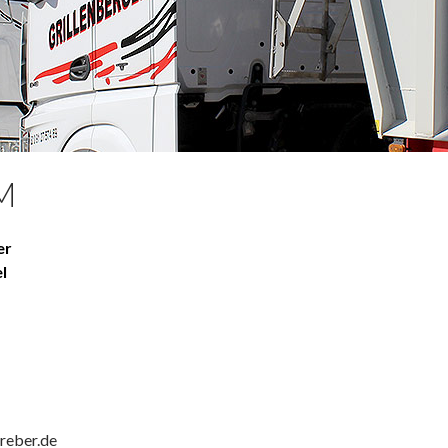
M
er
l
reber.de