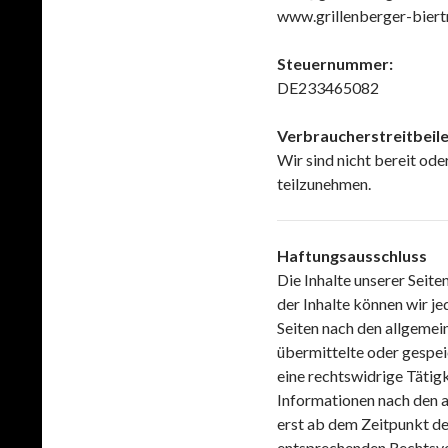
www.grillenberger-biert
Steuernummer:
DE233465082
Verbraucherstreitbeile
Wir sind nicht bereit ode
teilzunehmen.
Haftungsausschluss
Die Inhalte unserer Seite
der Inhalte können wir j
Seiten nach den allgemein
übermittelte oder gespe
eine rechtswidrige Tätig
Informationen nach den a
erst ab dem Zeitpunkt d
entsprechenden Rechtsve