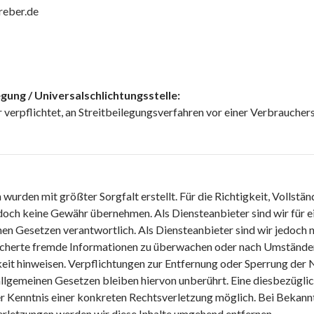
reber.de
gung / Universalschlichtungsstelle:
r verpflichtet, an Streitbeilegungsverfahren vor einer Verbraucher
n wurden mit größter Sorgfalt erstellt. Für die Richtigkeit, Vollstä
edoch keine Gewähr übernehmen. Als Diensteanbieter sind wir für ei
en Gesetzen verantwortlich. Als Diensteanbieter sind wir jedoch ni
icherte fremde Informationen zu überwachen oder nach Umständen 
keit hinweisen. Verpflichtungen zur Entfernung oder Sperrung der
llgemeinen Gesetzen bleiben hiervon unberührt. Eine diesbezüglic
er Kenntnis einer konkreten Rechtsverletzung möglich. Bei Bekan
rletzungen werden wir diese Inhalte umgehend entfernen.